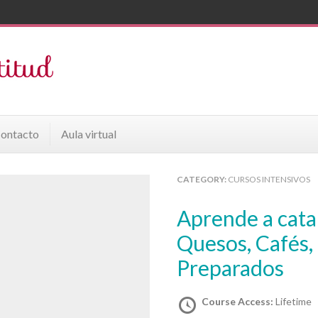
ontacto
Aula virtual
CATEGORY:
CURSOS INTENSIVOS
Aprende a catar: Aceites de oliva virgen,
Quesos, Cafés,
Preparados
Course Access:
Lifetime