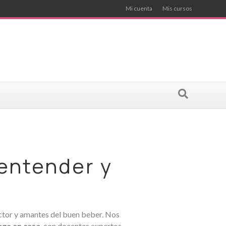
Mi cuenta
Mis cursos
 entender y
ctor y amantes del buen beber. Nos
ega en casa
, con docentes expertos