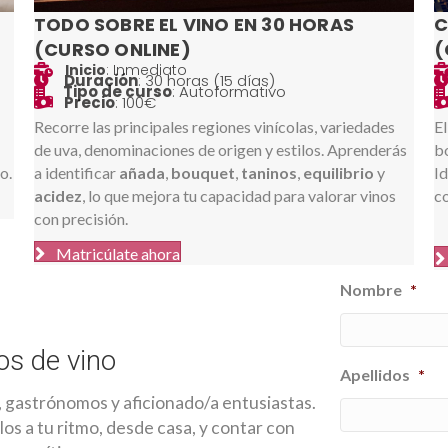
C
TODO SOBRE EL VINO EN 30 HORAS
(
(CURSO ONLINE)
Inicio
: Inmediato
In
Inicio
Duración
: 30 horas (15 días)
In
Inicio
Tipo de curso
: Autoformativo
In
Inicio
Precio
: 100€
In
Inicio
El
Recorre las principales regiones vinícolas, variedades
bo
de uva, denominaciones de origen y estilos. Aprenderás
Id
o.
a identificar
añada
,
bouquet
,
taninos
,
equilibrio
y
co
acidez
, lo que mejora tu capacidad para valorar vinos
con precisión.
Matricúlate ahora
Nombre
*
os de vino
Apellidos
*
 gastrónomos y aficionado/a entusiastas.
os a tu ritmo, desde casa, y contar con