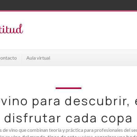
ontacto
Aula virtual
vino para descubrir,
disfrutar cada copa
de vino que combinan teoría y práctica para profesionales del se
ón en
vino del mundo
,
tipos de cata
y cómo
organizar una bod