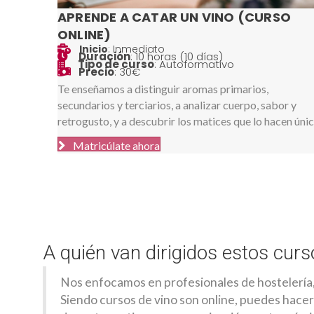
APRENDE A CATAR UN VINO (CURSO
ONLINE)
Inicio
: Inmediato
Inicio
Duración
: 10 horas (10 días)
Inicio
Tipo de curso
: Autoformativo
Inicio
Precio
: 30€
Inicio
Te enseñamos a distinguir aromas primarios,
secundarios y terciarios, a analizar cuerpo, sabor y
retrogusto, y a descubrir los matices que lo hacen únic
Matricúlate ahora
A quién van dirigidos estos curs
Nos enfocamos en profesionales de hostelería,
Siendo cursos de vino son online, puedes hacerl