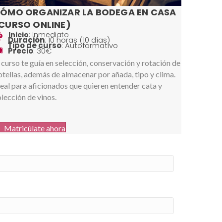
ÓMO ORGANIZAR LA BODEGA EN CASA
CURSO ONLINE)
Inicio
: Inmediato
icio
Duración
: 10 horas (10 días)
icio
Tipo de curso
: Autoformativo
icio
Precio
: 30€
icio
 curso te guía en selección, conservación y rotación de
tellas, además de almacenar por añada, tipo y clima.
eal para aficionados que quieren entender cata y
lección de vinos.
Matricúlate ahora