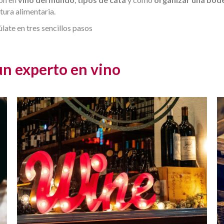
ura alimentaria.
late en tres sencillos pasos
 un experto en
vino