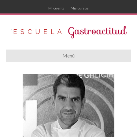
Mi cuenta
Mis cursos
Menú