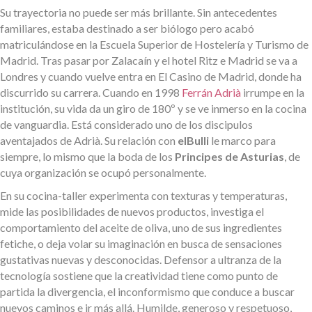
Su trayectoria no puede ser más brillante. Sin antecedentes
familiares, estaba destinado a ser biólogo pero acabó
matriculándose en la Escuela Superior de Hostelería y Turismo de
Madrid. Tras pasar por Zalacaín y el hotel Ritz e Madrid se va a
Londres y cuando vuelve entra en El Casino de Madrid, donde ha
discurrido su carrera. Cuando en 1998
Ferrán Adrià
irrumpe en la
institución, su vida da un giro de 180º y se ve inmerso en la cocina
de vanguardia. Está considerado uno de los discipulos
aventajados de Adrià. Su relación con
elBulli
le marco para
siempre, lo mismo que la boda de los
Principes de Asturias
, de
cuya organización se ocupó personalmente.
En su cocina-taller experimenta con texturas y temperaturas,
mide las posibilidades de nuevos productos, investiga el
comportamiento del aceite de oliva, uno de sus ingredientes
fetiche, o deja volar su imaginación en busca de sensaciones
gustativas nuevas y desconocidas. Defensor a ultranza de la
tecnología sostiene que la creatividad tiene como punto de
partida la divergencia, el inconformismo que conduce a buscar
nuevos caminos e ir más allá. Humilde, generoso y respetuoso,