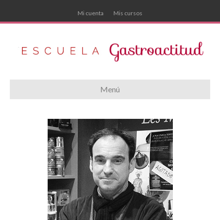
Mi cuenta
Mis cursos
Menú