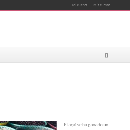
Mi cuenta
Mis cursos
El açai se ha ganado un