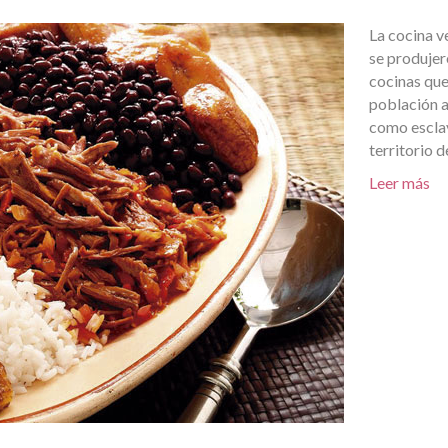
La cocina v
se produjer
cocinas que
población a
como esclav
territorio 
Leer más