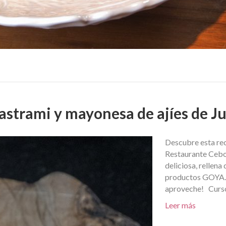
pastrami y mayonesa de ajíes de J
Descubre esta rec
Restaurante Cebo.
deliciosa, rellen
productos GOYA. C
aproveche! Curso
Leer más