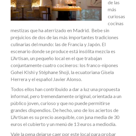
de las
más
curiosas
cocinas
mestizas que ha aterrizado en Madrid. Bebe sin
prejuicios de dos de las más importantes tradiciones
culinarias del mundo: las de Francia y Japón. El
escenario donde se produce está insólita mezcla es
L’Artisan, un pequeño local en el que trabajan
conjuntamente cuatro cocineros: los franco-nipones
Gohei KIshi y Stéphane Shoji, la ecuatoriana Gisela
Herrera y el español Javier Alonso.
Todos ellos han contribuido a dar a luz una propuesta
informal, pero tremendamente original, orientada a un
público joven, curioso y que no puede permitirse
grandes dispendios. De hecho, uno de los aciertos de
L’Artisan es su precio asequible, con juna media de 30
euros el cubierto y un menú de 13 euros a mediodía.
Vale la pena dejarse caer por este local para probar