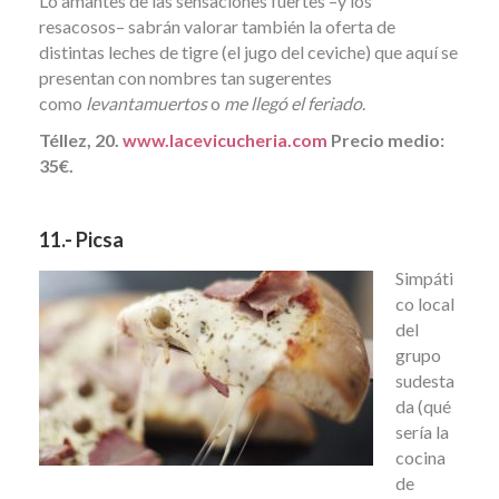
Lo amantes de las sensaciones fuertes –y los
resacosos– sabrán valorar también la oferta de
distintas leches de tigre (el jugo del ceviche) que aquí se
presentan con nombres tan sugerentes
como
levantamuertos
o
me llegó el feriado
.
Téllez, 20.
www.lacevicucheria.com
Precio medio:
35€.
11.- Picsa
Simpáti
co local
del
grupo
sudesta
da (qué
sería la
cocina
de