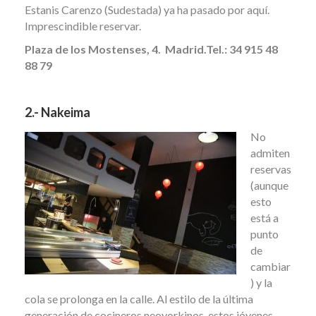
Estanis Carenzo (Sudestada) ya ha pasado por aquí.
Imprescindible reservar.
Plaza de los Mostenses, 4. Madrid.
Tel.:
34 915 48
88 79
2.- Nakeima
No
admiten
reservas
(aunque
esto
está a
punto
de
cambiar
) y la
cola se prolonga en la calle. Al estilo de la última
generación de cocineros neoyorkinos, estos jóvenes