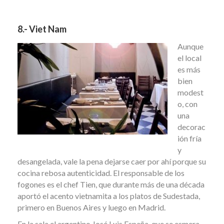
8.- Viet Nam
Aunque
el local
es más
bien
modest
o, con
una
decorac
ión fría
y
desangelada, vale la pena dejarse caer por ahí porque su
cocina rebosa autenticidad. El responsable de los
fogones es el chef Tien, que durante más de una década
aportó el acento vietnamita a los platos de Sudestada,
primero en Buenos Aires y luego en Madrid.
En la sala el argentino José Luis España, que se esmera