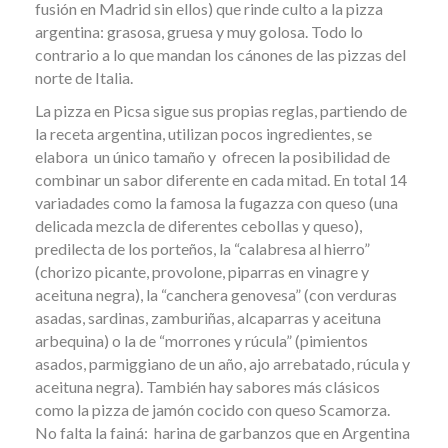
fusión en Madrid sin ellos) que rinde culto a la pizza
argentina: grasosa, gruesa y muy golosa. Todo lo
contrario a lo que mandan los cánones de las pizzas del
norte de Italia.
La pizza en Picsa sigue sus propias reglas, partiendo de
la receta argentina, utilizan pocos ingredientes, se
elabora un único tamaño y ofrecen la posibilidad de
combinar un sabor diferente en cada mitad. En total 14
variadades como la famosa la fugazza con queso (una
delicada mezcla de diferentes cebollas y queso),
predilecta de los porteños, la “calabresa al hierro”
(chorizo picante, provolone, piparras en vinagre y
aceituna negra), la “canchera genovesa” (con verduras
asadas, sardinas, zamburiñas, alcaparras y aceituna
arbequina) o la de “morrones y rúcula” (pimientos
asados, parmiggiano de un año, ajo arrebatado, rúcula y
aceituna negra). También hay sabores más clásicos
como la pizza de jamón cocido con queso Scamorza.
No falta la fainá: harina de garbanzos que en Argentina