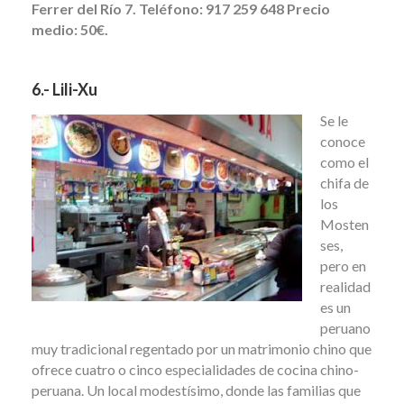
Ferrer del Río 7. Teléfono: 917 259 648 Precio
medio: 50€.
6.- Lili-Xu
Se le
conoce
como el
chifa de
los
Mosten
ses,
pero en
realidad
es un
peruano
muy tradicional regentado por un matrimonio chino que
ofrece cuatro o cinco especialidades de cocina chino-
peruana. Un local modestísimo, donde las familias que