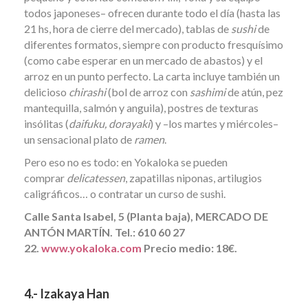
todos japoneses– ofrecen durante todo el día (hasta las
21 hs, hora de cierre del mercado), tablas de
sushi
de
diferentes formatos, siempre con producto fresquísimo
(como cabe esperar en un mercado de abastos) y el
arroz en un punto perfecto. La carta incluye también un
delicioso
chirashi
(bol de arroz con
sashimi
de atún, pez
mantequilla, salmón y anguila), postres de texturas
insólitas (
daifuku, dorayaki
) y –los martes y miércoles–
un sensacional plato de
ramen
.
Pero eso no es todo: en Yokaloka se pueden
comprar
delicatessen
, zapatillas niponas, artilugios
caligráficos… o contratar un curso de sushi.
Calle Santa Isabel, 5 (Planta baja), MERCADO DE
ANTÓN MARTÍN. Tel.: 610 60 27
22.
www.yokaloka.com
Precio medio: 18€.
4.- Izakaya Han