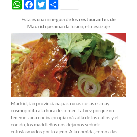
W
F
T
C
h
ac
w
o
Esta es una mini-guía de los
restaurantes de
at
e
itt
m
Madrid
que aman la fusión, el mestizaje
s
b
er
p
A
o
ar
p
o
ti
p
k
r
Madrid, tan provinciana para unas cosas es muy
cosmopolita a la hora de comer. Tal vez porque no
tenemos una cocina propia más allá de los callos y el
cocido, los madrileños nos dejamos seducir
entusiasmados por lo ajeno. A la comida, como a las