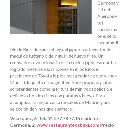
Carmona y
T4 del
Aueropuer
to)
encontram
os el sello
inconfundi
ble de Ricardo Sanz, el rey del japo-cañí. Inventor del
maqui de tuétano o del niguiri de huevo frito. Un
renovador revolucionario de la cocina japonesa que ha
logrado meterse a los nipones en el bolsillo: el
presidente de Toyota le pide mesa cada vez que viene a
Madrid. Inquieto e imaginativo, Sanz propone platos
sorprendentes como la fritura de mini rodaballos o el
delicioso bol de erizos con patatas y huevo. Para
acompañar la mejor carta de sakes de Madrid y una
selección de vinos que enamora.
Velazquez, 6. Tel.: 91 577 78 77. Presidente
Carmona, 2.
www.restaurantekabuki.com
Precio