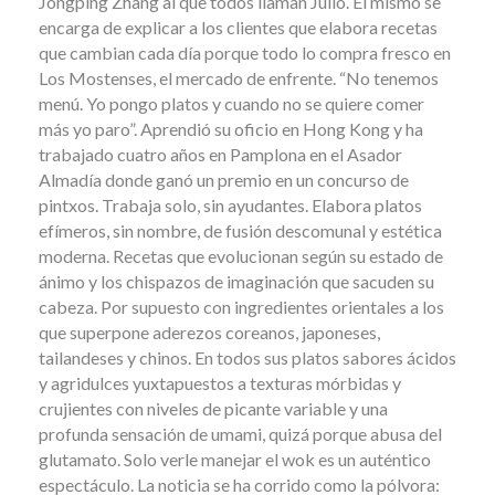
Jongping Zhang al que todos llaman Julio. Él mismo se
encarga de explicar a los clientes que elabora recetas
que cambian cada día porque todo lo compra fresco en
Los Mostenses, el mercado de enfrente. “No tenemos
menú. Yo pongo platos y cuando no se quiere comer
más yo paro”. Aprendió su oficio en Hong Kong y ha
trabajado cuatro años en Pamplona en el Asador
Almadía donde ganó un premio en un concurso de
pintxos. Trabaja solo, sin ayudantes. Elabora platos
efímeros, sin nombre, de fusión descomunal y estética
moderna. Recetas que evolucionan según su estado de
ánimo y los chispazos de imaginación que sacuden su
cabeza. Por supuesto con ingredientes orientales a los
que superpone aderezos coreanos, japoneses,
tailandeses y chinos. En todos sus platos sabores ácidos
y agridulces yuxtapuestos a texturas mórbidas y
crujientes con niveles de picante variable y una
profunda sensación de umami, quizá porque abusa del
glutamato. Solo verle manejar el wok es un auténtico
espectáculo. La noticia se ha corrido como la pólvora: