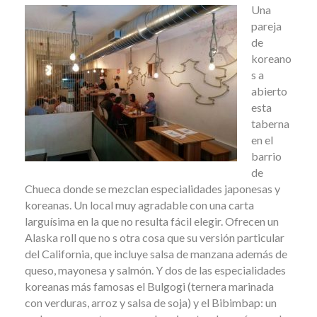
Una
pareja
de
koreano
s a
abierto
esta
taberna
en el
barrio
de
Chueca donde se mezclan especialidades japonesas y
koreanas. Un local muy agradable con una carta
larguísima en la que no resulta fácil elegir. Ofrecen un
Alaska roll que no s otra cosa que su versión particular
del California, que incluye salsa de manzana además de
queso, mayonesa y salmón. Y dos de las especialidades
koreanas más famosas el Bulgogi (ternera marinada
con verduras, arroz y salsa de soja) y el Bibimbap: un