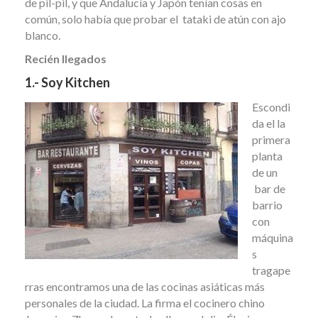
de pil-pil, y que Andalucía y Japón tenían cosas en
común, solo había que probar el tataki de atún con ajo
blanco.
Recién llegados
1.- Soy Kitchen
Escondi
da el la
primera
planta
de un
bar de
barrio
con
máquina
s
tragape
rras encontramos una de las cocinas asiáticas más
personales de la ciudad. La firma el cocinero chino