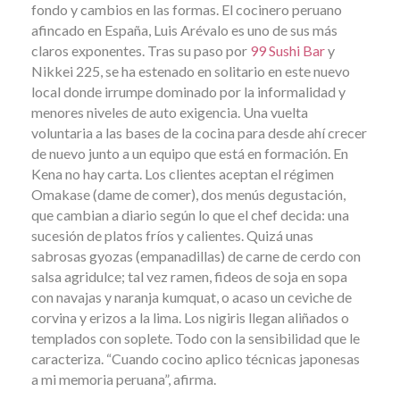
fondo y cambios en las formas. El cocinero peruano
afincado en España, Luis Arévalo es uno de sus más
claros exponentes. Tras su paso por
99 Sushi Bar
y
Nikkei 225, se ha estenado en solitario en este nuevo
local donde irrumpe dominado por la informalidad y
menores niveles de auto exigencia. Una vuelta
voluntaria a las bases de la cocina para desde ahí crecer
de nuevo junto a un equipo que está en formación. En
Kena no hay carta. Los clientes aceptan el régimen
Omakase (dame de comer), dos menús degustación,
que cambian a diario según lo que el chef decida: una
sucesión de platos fríos y calientes. Quizá unas
sabrosas gyozas (empanadillas) de carne de cerdo con
salsa agridulce; tal vez ramen, fideos de soja en sopa
con navajas y naranja kumquat, o acaso un ceviche de
corvina y erizos a la lima. Los nigiris llegan aliñados o
templados con soplete. Todo con la sensibilidad que le
caracteriza. “Cuando cocino aplico técnicas japonesas
a mi memoria peruana”, afirma.