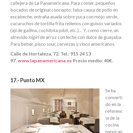
callejera de La Panamericana. Para comer, pequeños
bocados de original concepto: falsa causa de pollo en
escabeche, entraña asada sobre yuca con mojo verde,
cucuruchos de tortilla frita rellenos con guisos variados
(ají de gallina, cochibita pibil, etc.)… Y, como cierre, un
atrevido
nigiri
de arroz con leche con dulce de guayaba.
Para beber, pisco sour, cervezas y vinos americanos.
Calle de Hortaleza, 72. Tel.: 915 24 13
97.
www.lapanamericana.es
Precio medio: 40€.
17.- Punto MX
Se ha
converti
do en la
referenc
ia de la
cocina
mexican