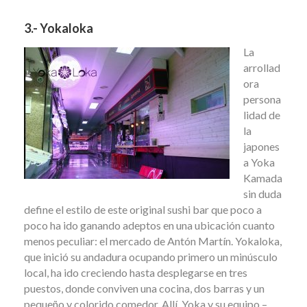
3.- Yokaloka
La
arrollad
ora
persona
lidad de
la
japones
a Yoka
Kamada
sin duda
define el estilo de este original sushi bar que poco a
poco ha ido ganando adeptos en una ubicación cuanto
menos peculiar: el mercado de Antón Martín. Yokaloka,
que inició su andadura ocupando primero un minúsculo
local, ha ido creciendo hasta desplegarse en tres
puestos, donde conviven una cocina, dos barras y un
pequeño y colorido comedor. Allí, Yoka y su equipo –