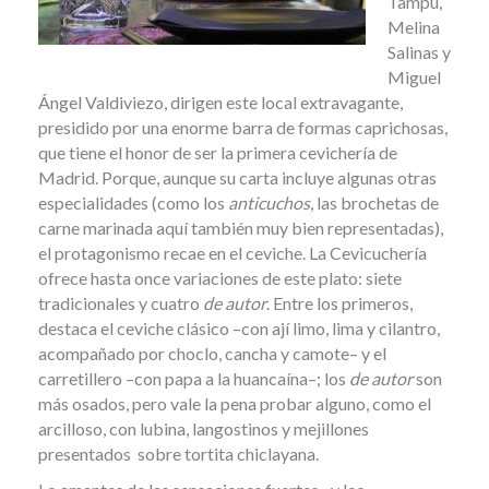
Tampu,
Melina
Salinas y
Miguel
Ángel Valdiviezo, dirigen este local extravagante,
presidido por una enorme barra de formas caprichosas,
que tiene el honor de ser la primera cevichería de
Madrid. Porque, aunque su carta incluye algunas otras
especialidades (como los
anticuchos
, las brochetas de
carne marinada aquí también muy bien representadas),
el protagonismo recae en el ceviche. La Cevicuchería
ofrece hasta once variaciones de este plato: siete
tradicionales y cuatro
de autor
. Entre los primeros,
destaca el ceviche clásico –con ají limo, lima y cilantro,
acompañado por choclo, cancha y camote– y el
carretillero –con papa a la huancaína–; los
de autor
son
más osados, pero vale la pena probar alguno, como el
arcilloso, con lubina, langostinos y mejillones
presentados sobre tortita chiclayana.