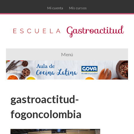
Mi cuenta
Mis cursos
Menú
gastroactitud-
fogoncolombia