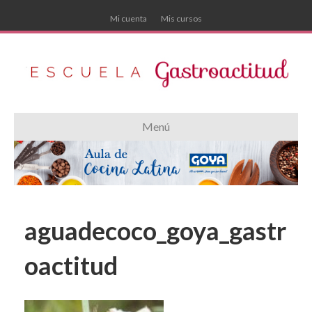
Mi cuenta
Mis cursos
Menú
aguadecoco_goya_gastr
oactitud