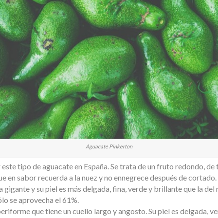
Aguacate Pinkerton
r este tipo de aguacate en España. Se trata de un fruto redondo, d
ue en sabor recuerda a la nuez y no ennegrece después de cortado.
 gigante y su piel es más delgada, fina, verde y brillante que la del 
 sólo se aprovecha el 61%.
periforme que tiene un cuello largo y angosto. Su piel es delgada, 