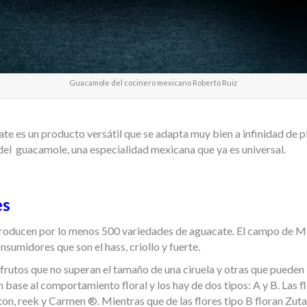
Guacamole del cocinero mexicano Roberto Ruiz
te es un producto versátil que se adapta muy bien a infinidad de p
e del guacamole, una especialidad mexicana que ya es universal.
es
producen por lo menos 500 variedades de aguacate. El campo de Mé
sumidores que son el hass, criollo y fuerte.
frutos que no superan el tamaño de una ciruela y otras que pueden ll
n base al comportamiento floral y los hay de dos tipos: A y B. Las fl
n, reek y Carmen ®. Mientras que de las flores tipo B floran Zut