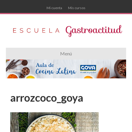
Mi cuenta
Mis cursos
Menú
arrozcoco_goya