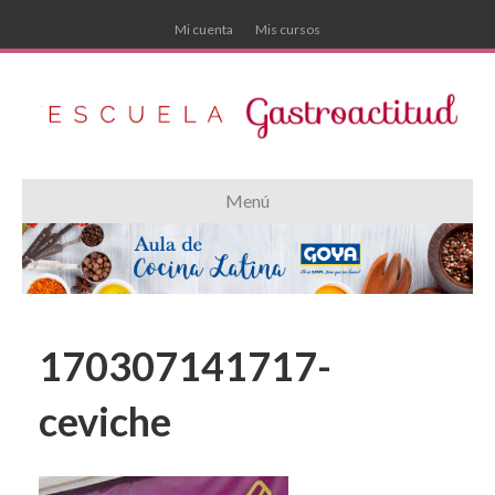
Mi cuenta
Mis cursos
Menú
170307141717-
ceviche