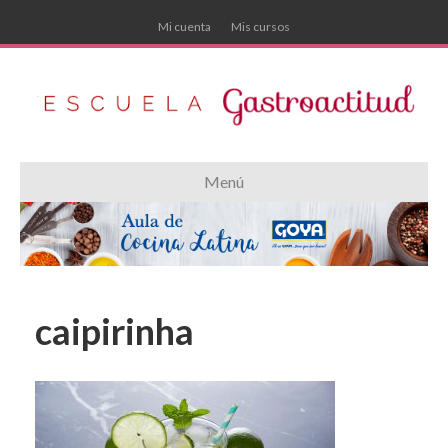
Mi cuenta
Mis cursos
Menú
caipirinha