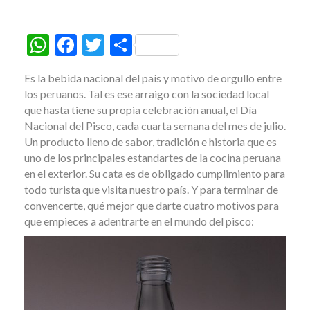
W
F
T
C
h
ac
w
o
Es la bebida nacional del país y motivo de orgullo entre
at
e
itt
m
los peruanos. Tal es ese arraigo con la sociedad local
s
b
er
p
que hasta tiene su propia celebración anual, el Día
Nacional del Pisco, cada cuarta semana del mes de julio.
A
o
ar
Un producto lleno de sabor, tradición e historia que es
p
o
ti
uno de los principales estandartes de la cocina peruana
p
k
r
en el exterior. Su cata es de obligado cumplimiento para
todo turista que visita nuestro país. Y para terminar de
convencerte, qué mejor que darte cuatro motivos para
que empieces a adentrarte en el mundo del pisco: