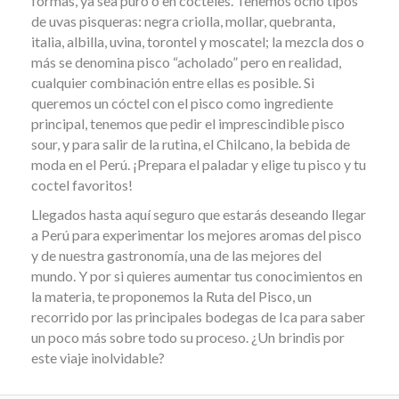
formas, ya sea puro o en cocteles. Tenemos ocho tipos
de uvas pisqueras: negra criolla, mollar, quebranta,
italia, albilla, uvina, torontel y moscatel; la mezcla dos o
más se denomina pisco “acholado” pero en realidad,
cualquier combinación entre ellas es posible. Si
queremos un cóctel con el pisco como ingrediente
principal, tenemos que pedir el imprescindible pisco
sour, y para salir de la rutina, el Chilcano, la bebida de
moda en el Perú. ¡Prepara el paladar y elige tu pisco y tu
coctel favoritos!
Llegados hasta aquí seguro que estarás deseando llegar
a Perú para experimentar los mejores aromas del pisco
y de nuestra gastronomía, una de las mejores del
mundo. Y por si quieres aumentar tus conocimientos en
la materia, te proponemos la Ruta del Pisco, un
recorrido por las principales bodegas de Ica para saber
un poco más sobre todo su proceso. ¿Un brindis por
este viaje inolvidable?