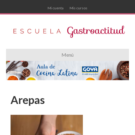
Mi cuenta
Mis cursos
Menú
Arepas