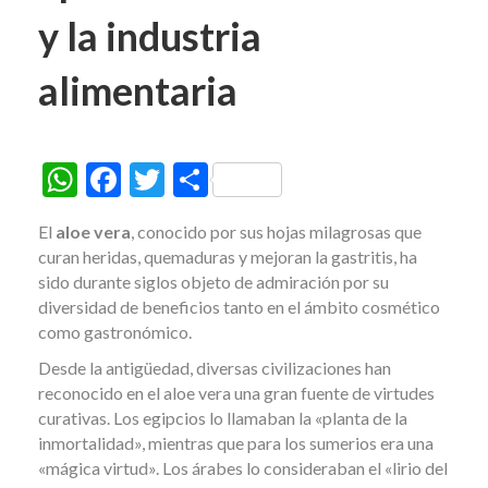
y la industria
alimentaria
W
F
T
C
h
ac
w
o
El
aloe vera
, conocido por sus hojas milagrosas que
at
e
itt
m
curan heridas, quemaduras y mejoran la gastritis, ha
s
b
er
p
sido durante siglos objeto de admiración por su
diversidad de beneficios tanto en el ámbito cosmético
A
o
ar
como gastronómico.
p
o
ti
Desde la antigüedad, diversas civilizaciones han
p
k
r
reconocido en el aloe vera una gran fuente de virtudes
curativas. Los egipcios lo llamaban la «planta de la
inmortalidad», mientras que para los sumerios era una
«mágica virtud». Los árabes lo consideraban el «lirio del