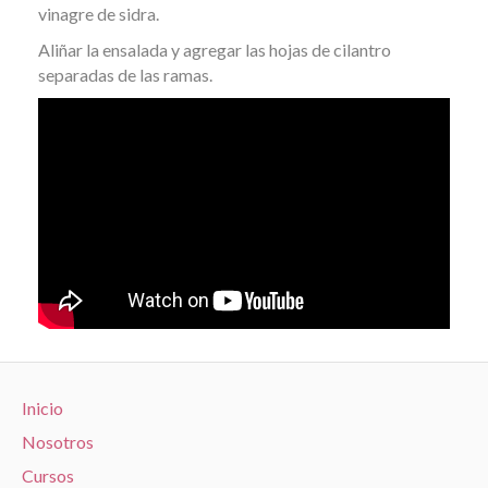
vinagre de sidra.
Aliñar la ensalada y agregar las hojas de cilantro
separadas de las ramas.
Inicio
Nosotros
Cursos