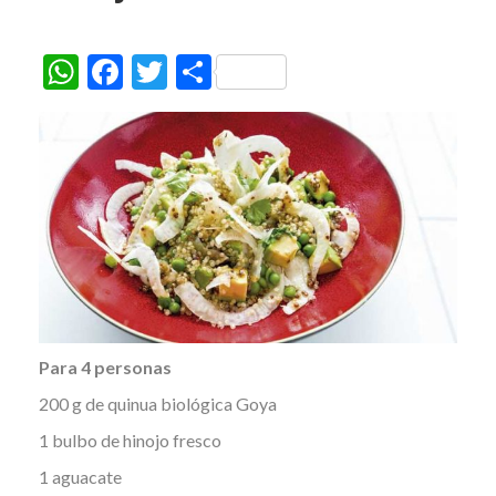
W
F
T
C
h
ac
w
o
at
e
itt
m
s
b
er
p
A
o
ar
p
o
ti
p
k
r
Para 4 personas
200 g de quinua biológica Goya
1 bulbo de hinojo fresco
1 aguacate