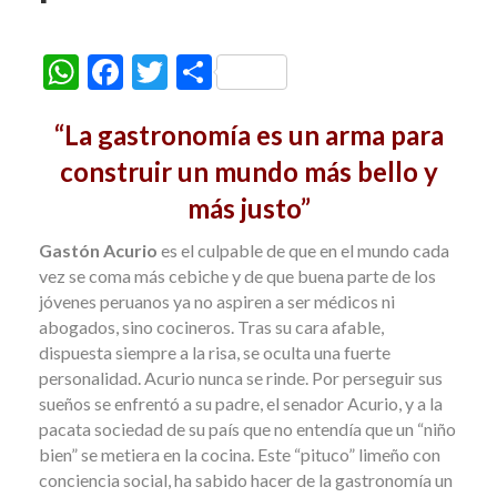
W
F
T
C
h
ac
w
o
“La gastronomía es un arma para
at
e
itt
m
construir un mundo más bello y
s
b
er
p
A
o
más justo”
ar
p
o
ti
Gastón Acurio
es el culpable de que en el mundo cada
p
k
r
vez se coma más cebiche y de que buena parte de los
jóvenes peruanos ya no aspiren a ser médicos ni
abogados, sino cocineros. Tras su cara afable,
dispuesta siempre a la risa, se oculta una fuerte
personalidad. Acurio nunca se rinde. Por perseguir sus
sueños se enfrentó a su padre, el senador Acurio, y a la
pacata sociedad de su país que no entendía que un “niño
bien” se metiera en la cocina. Este “pituco” limeño con
conciencia social, ha sabido hacer de la gastronomía un