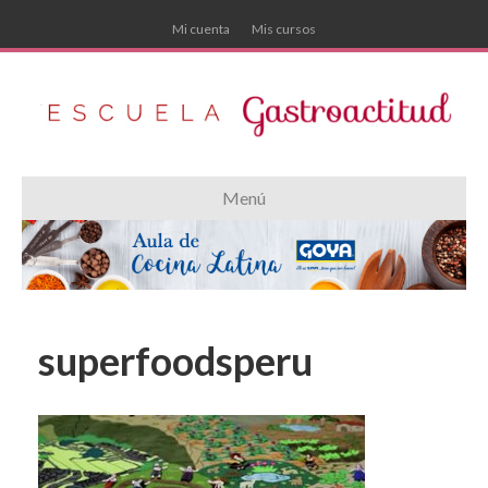
Mi cuenta
Mis cursos
Menú
superfoodsperu