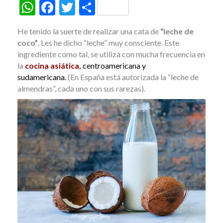
W
F
T
C
h
ac
w
o
He tenido la suerte de realizar una cata de
“leche de
at
e
itt
m
coco”
. Les he dicho “leche” muy consciente. Este
s
b
er
p
ingrediente como tal, se utiliza con mucha frecuencia en
la
cocina asiática,
centroamericana y
A
o
ar
sudamericana.
(En España está autorizada la “leche de
p
o
ti
almendras”, cada uno con sus rarezas).
p
k
r