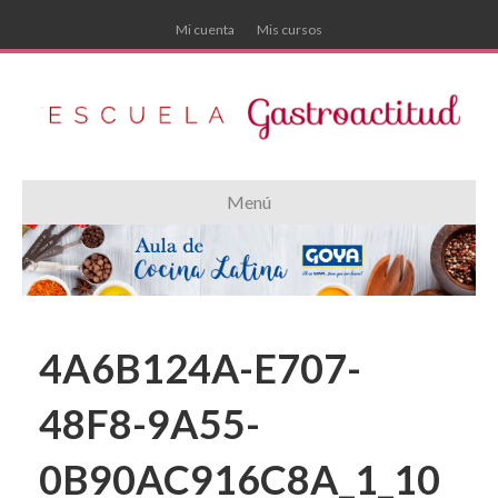
Mi cuenta
Mis cursos
Menú
4A6B124A-E707-
48F8-9A55-
0B90AC916C8A_1_10