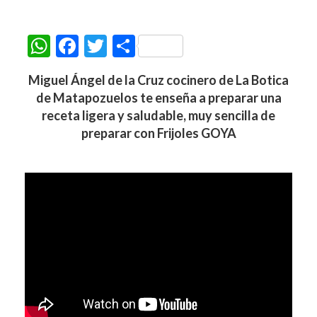
W
F
T
C
h
ac
w
o
Miguel Ángel de la Cruz
cocinero de La Botica
at
e
itt
m
de Matapozuelos te enseña a preparar una
s
b
er
p
receta ligera y saludable, muy sencilla de
A
o
ar
preparar con Frijoles GOYA
p
o
ti
p
k
r