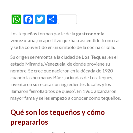
W
F
T
C
h
ac
w
o
Los tequeños forman parte de la
gastronomía
at
e
itt
m
venezolana
, un aperitivo que ha trascendido fronteras
s
b
er
p
y se ha convertido en un símbolo de la cocina criolla.
A
o
ar
Su origen se remonta a la ciudad de
Los Teques
, en el
estado Miranda, Venezuela, de donde proviene su
p
o
ti
nombre. Se cree que nacieron en la década de 1920
p
k
r
cuando las hermanas Báez, oriundas de Los Teques,
inventaron su receta con ingredientes locales y los
llamaron “enrolladitos de queso”. En 1960 alcanzaron
mayor fama y se les empezó a conocer como tequeños.
Qué son los tequeños y cómo
prepararlos