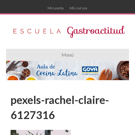
Mi cuenta
Mis cursos
Menú
pexels-rachel-claire-
6127316