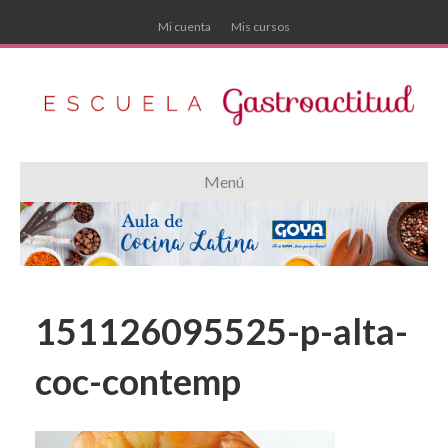
Mi cuenta
Mis cursos
Menú
151126095525-p-alta-
coc-contemp