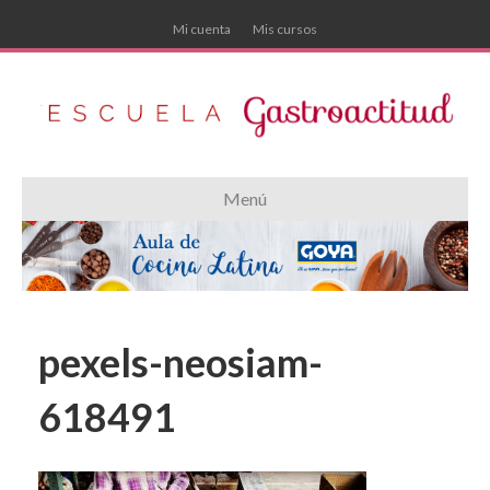
Mi cuenta
Mis cursos
Menú
pexels-neosiam-
618491