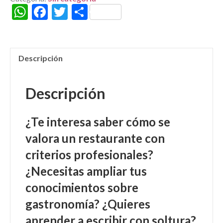
pago)
W
F
T
C
cantidad
h
ac
w
o
at
e
itt
m
s
b
er
p
Descripción
A
o
ar
p
o
ti
Descripción
p
k
r
¿Te interesa saber cómo se
valora un restaurante con
criterios profesionales?
¿Necesitas ampliar tus
conocimientos sobre
gastronomía? ¿Quieres
aprender a escribir con soltura?