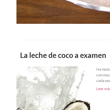
La leche de coco a examen
He tenid
con much
cada uno
Leer má