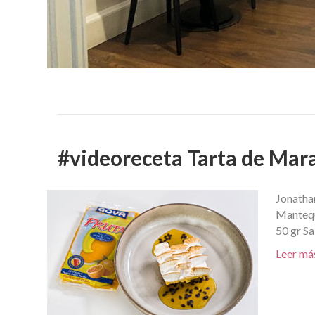
#videoreceta Tarta de Mar
Jonathan
Mantequ
50 gr Sa
Leer má