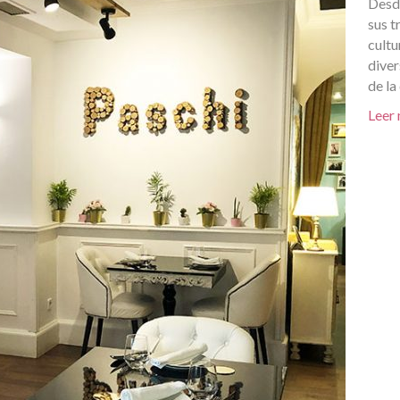
Desde
sus t
cultu
diver
de la
Leer