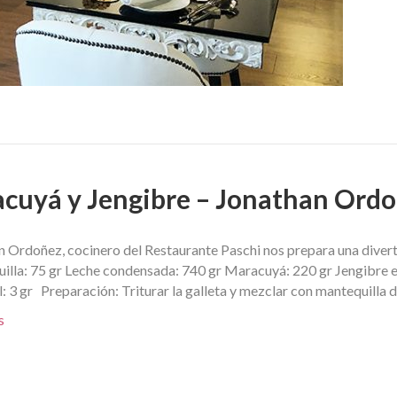
acuyá y Jengibre – Jonathan Ord
 Ordoñez, cocinero del Restaurante Paschi nos prepara una diverti
illa: 75 gr Leche condensada: 740 gr Maracuyá: 220 gr Jengibre e
l: 3 gr Preparación: Triturar la galleta y mezclar con mantequilla
s