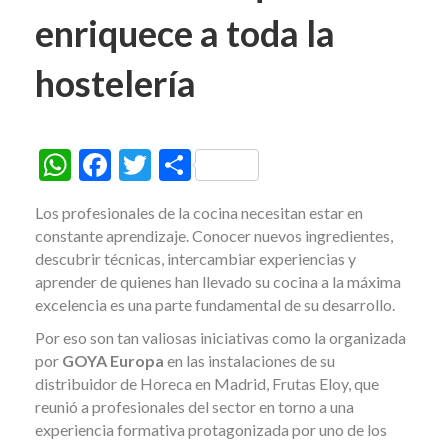
enriquece a toda la
hostelería
W
F
T
C
h
ac
w
o
Los profesionales de la cocina necesitan estar en
at
e
itt
m
constante aprendizaje. Conocer nuevos ingredientes,
s
b
er
p
descubrir técnicas, intercambiar experiencias y
aprender de quienes han llevado su cocina a la máxima
A
o
ar
excelencia es una parte fundamental de su desarrollo.
p
o
ti
Por eso son tan valiosas iniciativas como la organizada
p
k
r
por
GOYA Europa
en las instalaciones de su
distribuidor de Horeca en Madrid, Frutas Eloy, que
reunió a profesionales del sector en torno a una
experiencia formativa protagonizada por uno de los