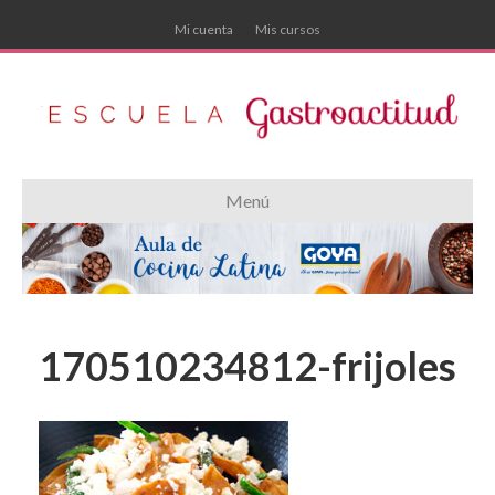
Mi cuenta
Mis cursos
Menú
170510234812-frijoles