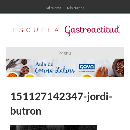
Mi cuenta
Mis cursos
Menú
151127142347-jordi-
butron