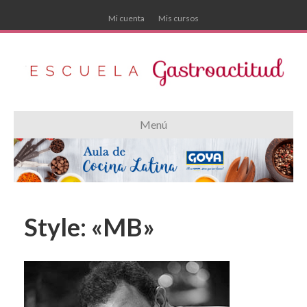
Mi cuenta
Mis cursos
Menú
Style: «MB»