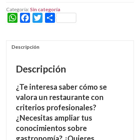
pago)
Categoría:
Sin categoría
cantidad
W
F
T
C
h
ac
w
o
at
e
itt
m
s
b
er
p
Descripción
A
o
ar
p
o
ti
Descripción
p
k
r
¿Te interesa saber cómo se
valora un restaurante con
criterios profesionales?
¿Necesitas ampliar tus
conocimientos sobre
gastronomía? ¿Quieres